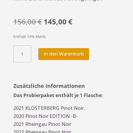
Ursprünglicher
Aktueller
156,00
€
145,00
€
Preis
Preis
war:
ist:
Enthält 19% MwSt.
156,00 €
145,00 €.
ENTDECKERPAKET
A
In den Warenkorb
Pinot
l
Noir
t
Menge
e
r
Zusätzliche Informationen
n
Das Probierpaket enthält je 1 Flasche:
a
t
2021 KLOSTERBERG Pinot Noir.
i
2020 Pinot Noir EDITION -B-
v
2021 Rheingau Pinot Noir
e
2022 Rheingau Pinot Noir