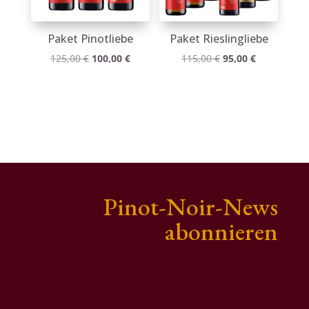
Paket Pinotliebe
Paket Rieslingliebe
Ursprünglicher
Aktueller
Ursprünglicher
Aktueller
125,00
€
100,00
€
115,00
€
95,00
€
Preis
Preis
Preis
Preis
war:
ist:
war:
ist:
125,00 €
100,00 €.
115,00 €
95,00 €.
Pinot-Noir-News
abonnieren