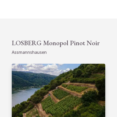
war:
ist:
156,00 €
145,00 €.
LOSBERG Monopol Pinot Noir
Assmannshausen