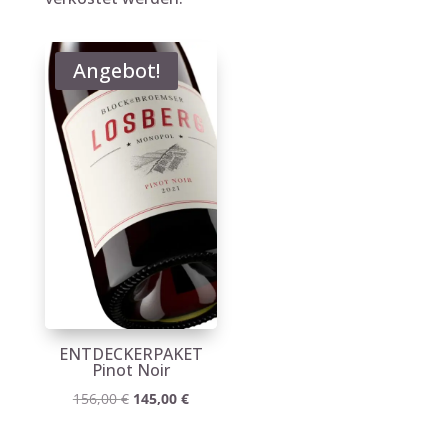
Angebot!
ENTDECKERPAKET
Pinot Noir
Ursprünglicher
Aktueller
156,00
€
145,00
€
Preis
Preis