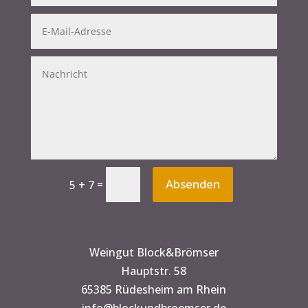
Absenden
=
5 + 7
A
l
t
Weingut Block&Brömser
e
Hauptstr. 58
r
65385 Rüdesheim am Rhein
n
info@blockundbroemser.de